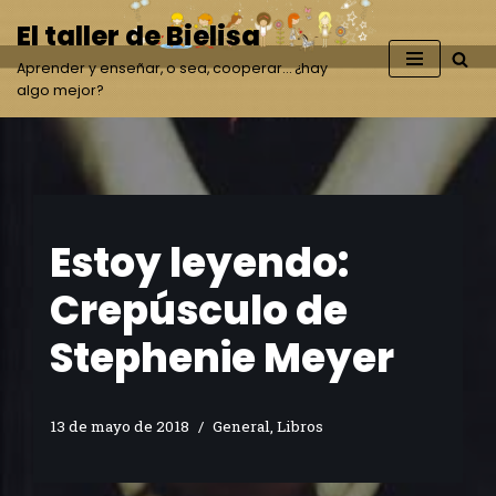
El taller de Bielisa
Saltar
Aprender y enseñar, o sea, cooperar… ¿hay
al
algo mejor?
contenido
Estoy leyendo:
Crepúsculo de
Stephenie Meyer
13 de mayo de 2018
General
,
Libros