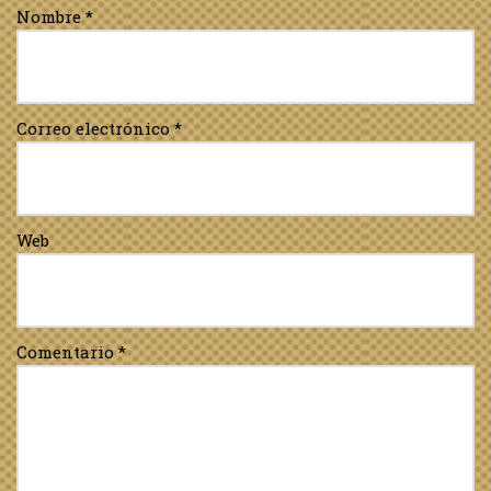
Nombre
*
Correo electrónico
*
Web
Comentario
*