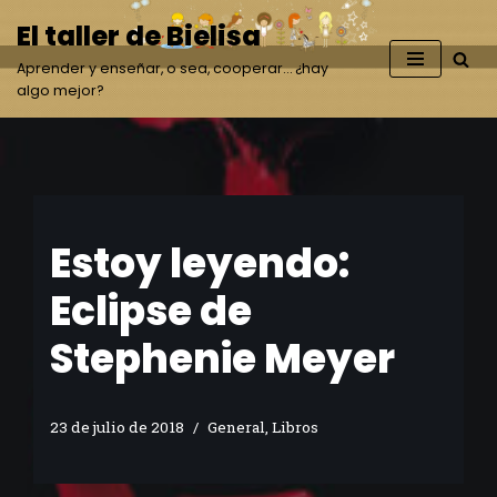
El taller de Bielisa
Saltar
Aprender y enseñar, o sea, cooperar… ¿hay
al
algo mejor?
contenido
Estoy leyendo:
Eclipse de
Stephenie Meyer
23 de julio de 2018
General
,
Libros