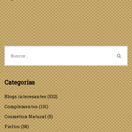
Categorías
Blogs interesantes
(532)
Complementos
(131)
Cosmética Natural
(5)
Fieltro
(38)