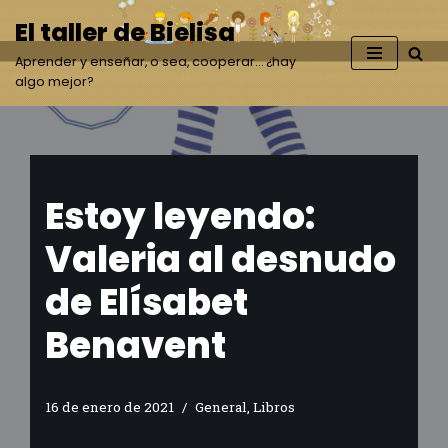
El taller de Bielisa
Saltar
Aprender y enseñar, o sea, cooperar… ¿hay
al
algo mejor?
contenido
Estoy leyendo:
Valeria al desnudo
de Elísabet
Benavent
16 de enero de 2021
General
,
Libros