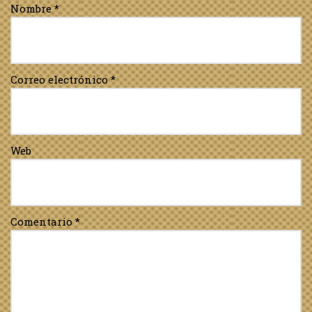
Nombre
*
Correo electrónico
*
Web
Comentario
*