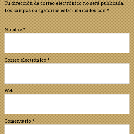
Tu dirección de correo electrónico no será publicada.
Los campos obligatorios están marcados con
*
Nombre
*
Correo electrónico
*
Web
Comentario
*