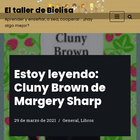
El taller de Bielisa
Saltar
Aprender y enseñar, o sea, cooperar… ¿hay
al
algo mejor?
contenido
Estoy leyendo:
Cluny Brown de
Margery Sharp
29 de marzo de 2021
General
,
Libros