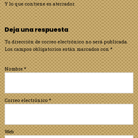
Y lo que contiene es aterrador.
Deja una respuesta
Tu dirección de correo electrónico no será publicada.
Los campos obligatorios están marcados con
*
Nombre
*
Correo electrónico
*
Web