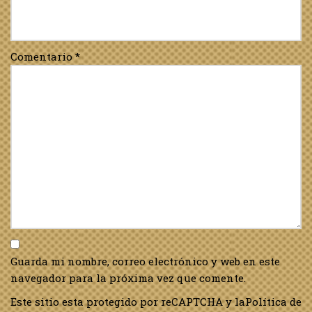
Comentario
*
Guarda mi nombre, correo electrónico y web en este
navegador para la próxima vez que comente.
Este sitio esta protegido por reCAPTCHA y la
Política de