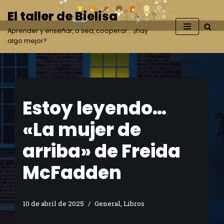
El taller de Bielisa
Saltar
Aprender y enseñar, o sea, cooperar… ¿hay
al
algo mejor?
contenido
Estoy leyendo…
«La mujer de
arriba» de Freida
McFadden
10 de abril de 2025
General
,
Libros