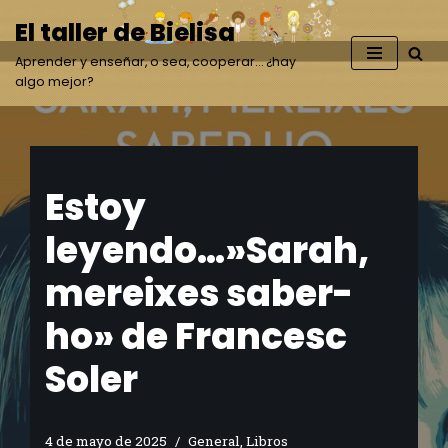
El taller de Bielisa
Saltar
Aprender y enseñar, o sea, cooperar… ¿hay
al
algo mejor?
contenido
Estoy
leyendo…»Sarah,
mereixes saber-
ho» de Francesc
Soler
4 de mayo de 2025
General
,
Libros