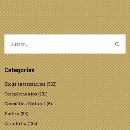
Categorías
Blogs interesantes
(532)
Complementos
(131)
Cosmética Natural
(5)
Fieltro
(38)
Ganchillo
(132)