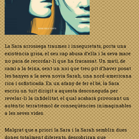
La Sara arrossega traumes i inseguretats, porta una
existència grisa, el seu cap abusa d’ella i la seva mare
no para de recordar-li que ha fracassat. Un matí, de
camí a la feina, sent un noi que treu pit d’haver posat
les banyes a la seva novia Sarah, una nord-americana
rica i sofisticada. En un afany de fer el bé, la Sara
escriu un tuit dirigit a aquesta desconeguda per
revelar-li la infidelitat, el qual acabarà provocant un
autèntic terratrèmol de conseqüències inimaginables
a les seves vides.
Malgrat que a priori la Sara i la Sarah semblin dues
dones totalment diferents, descobriran que