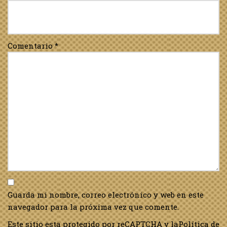
Comentario
*
Guarda mi nombre, correo electrónico y web en este
navegador para la próxima vez que comente.
Este sitio esta protegido por reCAPTCHA y la
Política de