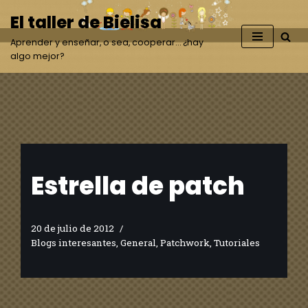
El taller de Bielisa
Saltar
Aprender y enseñar, o sea, cooperar… ¿hay
al
algo mejor?
contenido
Estrella de patch
20 de julio de 2012
Blogs interesantes
,
General
,
Patchwork
,
Tutoriales