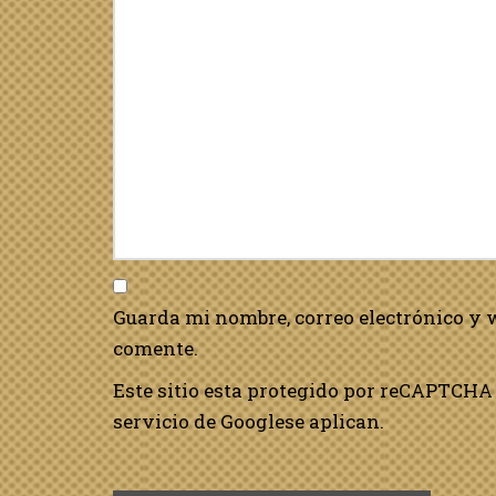
Guarda mi nombre, correo electrónico y 
comente.
Este sitio esta protegido por reCAPTCHA 
servicio de Google
se aplican.