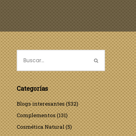
Categorías
Blogs interesantes
(532)
Complementos
(131)
Cosmética Natural
(5)