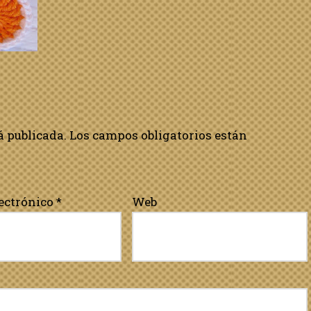
á publicada.
Los campos obligatorios están
lectrónico
*
Web