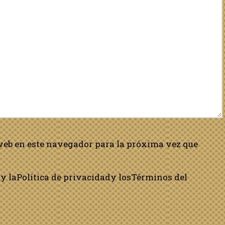
web en este navegador para la próxima vez que
y la
Política de privacidad
y los
Términos del