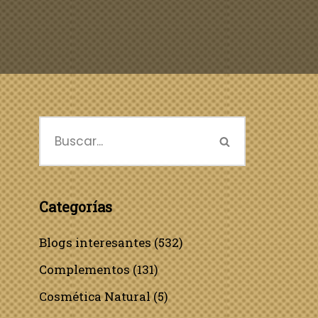
Categorías
Blogs interesantes
(532)
Complementos
(131)
Cosmética Natural
(5)