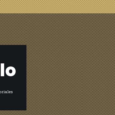
lo
oriales