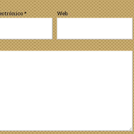
lectrónico
*
Web