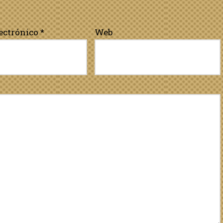
lectrónico
*
Web