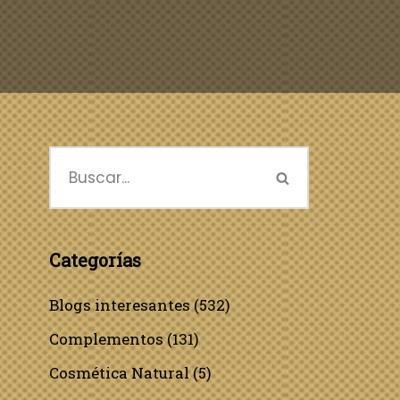
Categorías
Blogs interesantes
(532)
Complementos
(131)
Cosmética Natural
(5)