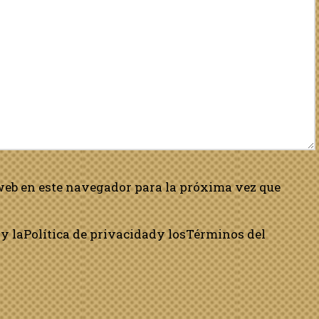
web en este navegador para la próxima vez que
y la
Política de privacidad
y los
Términos del