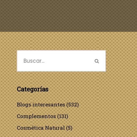
Categorías
Blogs interesantes
(532)
Complementos
(131)
Cosmética Natural
(5)