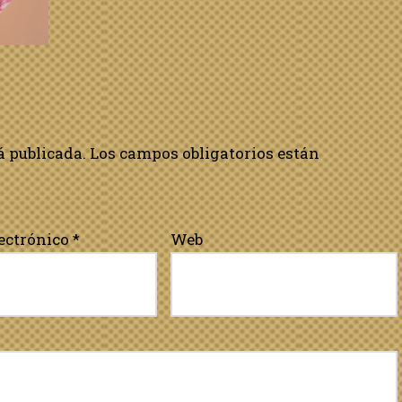
á publicada.
Los campos obligatorios están
lectrónico
*
Web