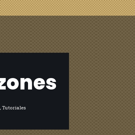
azones
,
Tutoriales