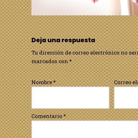
Deja una respuesta
Tu dirección de correo electrónico no ser
marcados con
*
Nombre
*
Correo e
Comentario
*