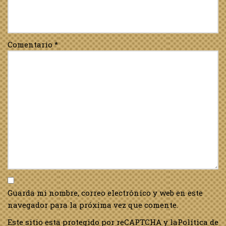
Comentario
*
Guarda mi nombre, correo electrónico y web en este
navegador para la próxima vez que comente.
Este sitio esta protegido por reCAPTCHA y la
Política de