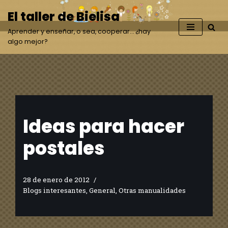
El taller de Bielisa
Saltar
Aprender y enseñar, o sea, cooperar… ¿hay
al
algo mejor?
contenido
Ideas para hacer
postales
28 de enero de 2012
Blogs interesantes
,
General
,
Otras manualidades