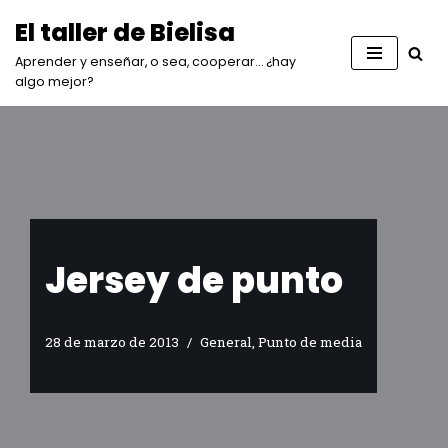
El taller de Bielisa
Saltar
Aprender y enseñar, o sea, cooperar… ¿hay
al
algo mejor?
contenido
Jersey de punto
28 de marzo de 2013
General
,
Punto de media