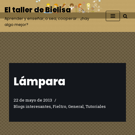
El taller de Bielisa
Saltar
Aprender y enseñar, o sea, cooperar… ¿hay
al
algo mejor?
contenido
Lámpara
22 de mayo de 2013
Blogs interesantes
,
Fieltro
,
General
,
Tutoriales