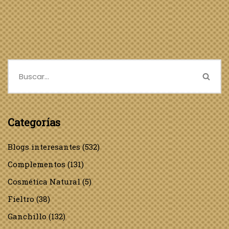
Categorías
Blogs interesantes
(532)
Complementos
(131)
Cosmética Natural
(5)
Fieltro
(38)
Ganchillo
(132)