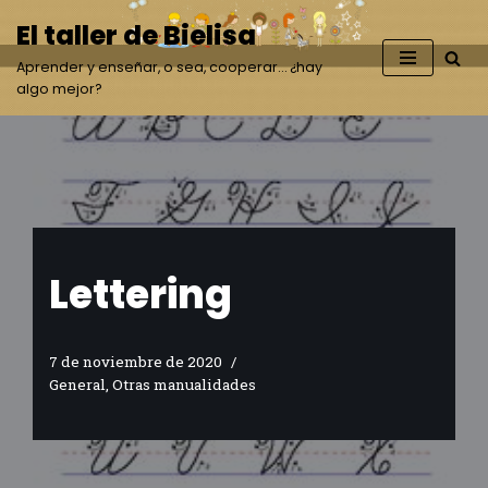
El taller de Bielisa
Saltar
Aprender y enseñar, o sea, cooperar… ¿hay
al
algo mejor?
contenido
Lettering
7 de noviembre de 2020
General
,
Otras manualidades