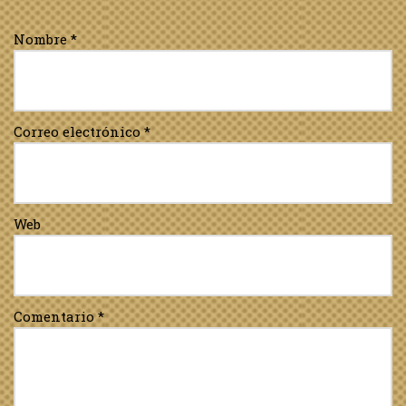
Nombre
*
Correo electrónico
*
Web
Comentario
*