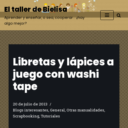
El taller de Bielisa
Saltar
Aprender y enseñar, o sea, cooperar… ¿hay
al
algo mejor?
contenido
Libretas y lápices a
juego con washi
tape
20 de julio de 2013
Blogs interesantes
,
General
,
Otras manualidades
,
Scrapbooking
,
Tutoriales