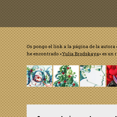
Os pongo el link a la página de la autora
he encontrado «
Yulia Brodskaya
» es un 