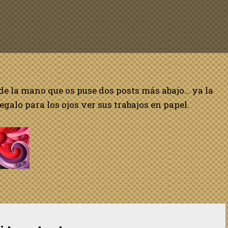
 de la mano que os puse dos posts más abajo… ya la
regalo para los ojos ver sus trabajos en papel.