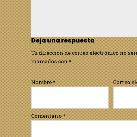
Deja una respuesta
Tu dirección de correo electrónico no ser
marcados con
*
Nombre
*
Correo e
Comentario
*