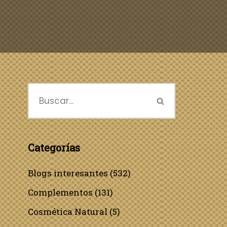
Categorías
Blogs interesantes
(532)
Complementos
(131)
Cosmética Natural
(5)