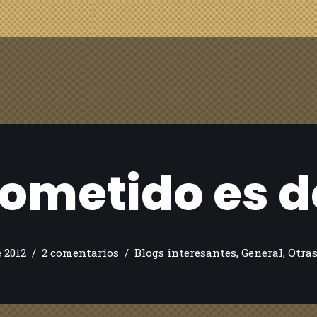
rometido es 
e 2012
2 comentarios
Blogs interesantes
,
General
,
Otra