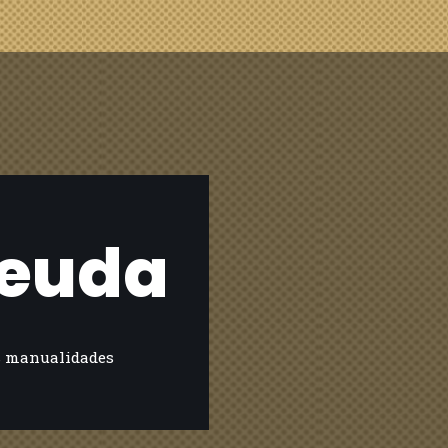
deuda
s manualidades