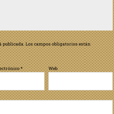
á publicada.
Los campos obligatorios están
lectrónico
*
Web