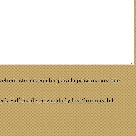
web en este navegador para la próxima vez que
y la
Política de privacidad
y los
Términos del