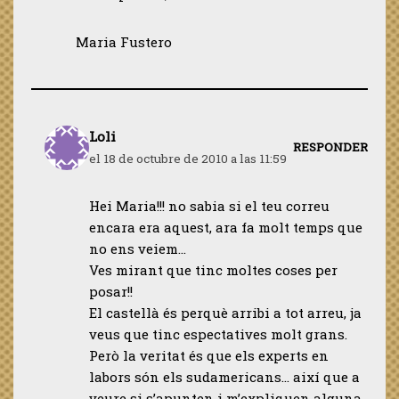
Maria Fustero
Loli
RESPONDER
el 18 de octubre de 2010 a las 11:59
Hei Maria!!! no sabia si el teu correu
encara era aquest, ara fa molt temps que
no ens veiem…
Ves mirant que tinc moltes coses per
posar!!
El castellà és perquè arribi a tot arreu, ja
veus que tinc espectatives molt grans.
Però la veritat és que els experts en
labors són els sudamericans… així que a
veure si s’apunten i m’expliquen alguna