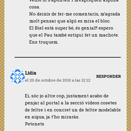
cosa.
No deixis de fer-me comentaris, m’agrada
molt pensar que algú es mira el bloc.
El Biel està super bé, és genial!! espero
que el Pau també estigui fet un machote.
Ens truquem.
Lídia
RESPONDER
el 20 de octubre de 2010 a las 12:12
Ei, sóc jo altre cop, justament acabo de
penjar al portal a la secció vídeos cosetes
de feltre i en concret un de feltre modelable
en aigua, ja t’ho miraràs.
Petonets