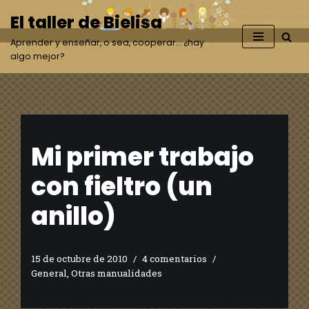
El taller de Bielisa
Saltar
Aprender y enseñar, o sea, cooperar… ¿hay
al
algo mejor?
contenido
Mi primer trabajo
con fieltro (un
anillo)
15 de octubre de 2010
4 comentarios
General
,
Otras manualidades