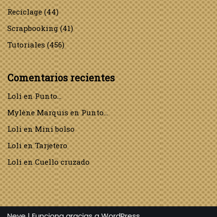
Reciclage
(44)
Scrapbooking
(41)
Tutoriales
(456)
Comentarios recientes
Loli
en
Punto…
Mylène Marquis
en
Punto…
Loli
en
Mini bolso
Loli
en
Tarjetero
Loli
en
Cuello cruzado
Neve
| Funciona gracias a
WordPress