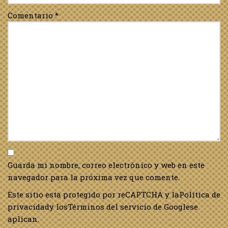
Comentario
*
Guarda mi nombre, correo electrónico y web en este
navegador para la próxima vez que comente.
Este sitio esta protegido por reCAPTCHA y la
Política de
privacidad
y los
Términos del servicio de Google
se
aplican.