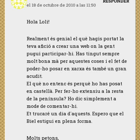
RESPONDER
el 18 de octubre de 2010 a las 11:50
Hola Loli!
Realment és genial el què hagis portat la
teva afició a crear una web on la gent
pugui participar-hi. Has tingut sempre
molt bona mà per aquestes coses i el fet de
poder-ho posar en xarxa és també un gran
acudit.
El què no entenc és perquè ho has posat
en castellà. Per fer-ho extensiu a la resta
de la península? Ho dic simplement a
mode de comentar-hi.
Et trucaré un dia d´aquests. Espero que el
Biel estigui en plena forma.
Molts petons,