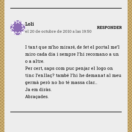
Loli
RESPONDER
el 20 de octubre de 2010 a las 19:50
I tant que m’ho miraré, de fet el portal me’l
miro cada dia i sempre l’hi recomano a un
o a altre.
Per cert, saps com puc penjar el logo on
tinc l’enllaç? també l’hi he demanat al meu
germà però no ho té massa clar…
Ja em diràs.
Abraçades.