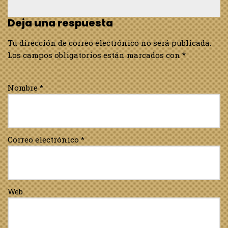
Deja una respuesta
Tu dirección de correo electrónico no será publicada.
Los campos obligatorios están marcados con
*
Nombre
*
Correo electrónico
*
Web