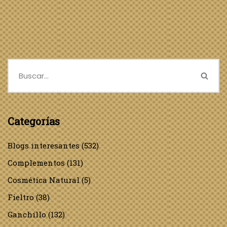
Categorías
Blogs interesantes
(532)
Complementos
(131)
Cosmética Natural
(5)
Fieltro
(38)
Ganchillo
(132)