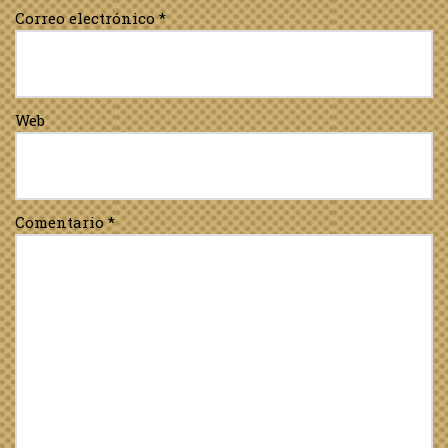
Correo electrónico
*
Web
Comentario
*