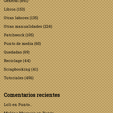
General
(891)
Libros
(153)
Otras labores
(135)
Otras manualidades
(224)
Patchwork
(105)
Punto de media
(60)
Quedadas
(69)
Reciclage
(44)
Scrapbooking
(41)
Tutoriales
(456)
Comentarios recientes
Loli
en
Punto…
Mylène Marquis
en
Punto…