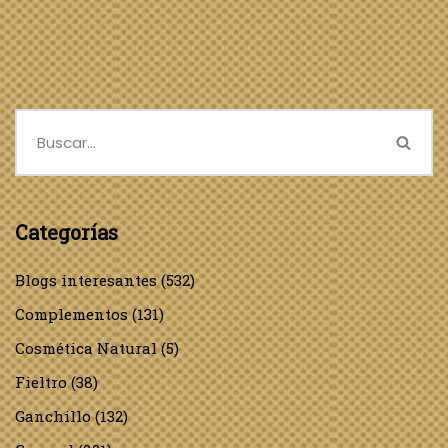
Categorías
Blogs interesantes
(532)
Complementos
(131)
Cosmética Natural
(5)
Fieltro
(38)
Ganchillo
(132)