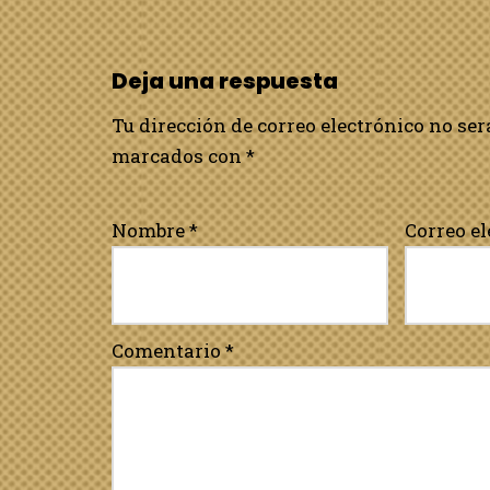
Deja una respuesta
Tu dirección de correo electrónico no ser
marcados con
*
Nombre
*
Correo e
Comentario
*