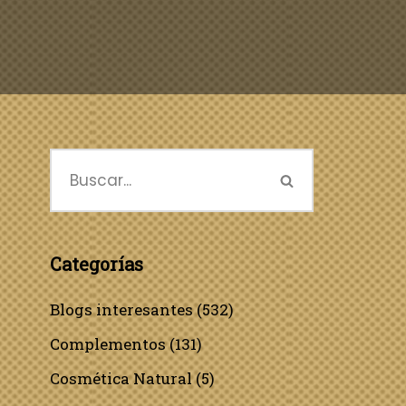
Categorías
Blogs interesantes
(532)
Complementos
(131)
Cosmética Natural
(5)