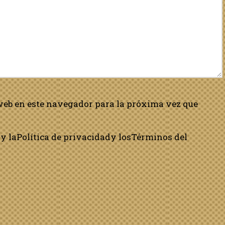
web en este navegador para la próxima vez que
y la
Política de privacidad
y los
Términos del