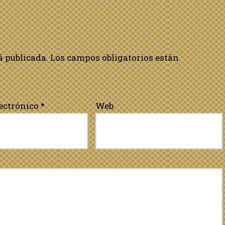
á publicada.
Los campos obligatorios están
lectrónico
*
Web