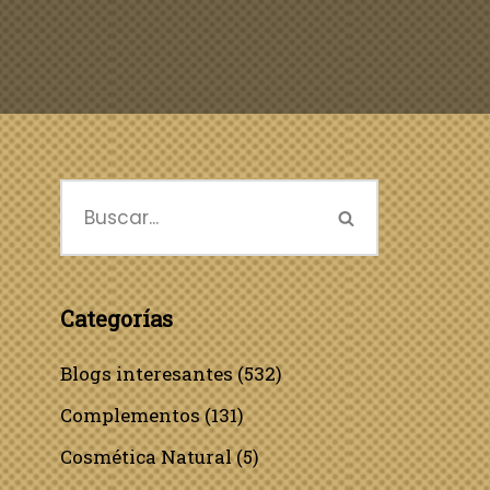
Categorías
Blogs interesantes
(532)
Complementos
(131)
Cosmética Natural
(5)