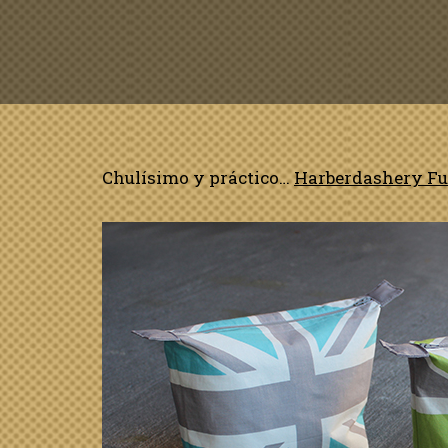
Chulísimo y práctico…
Harberdashery F