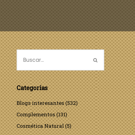
Categorías
Blogs interesantes
(532)
Complementos
(131)
Cosmética Natural
(5)