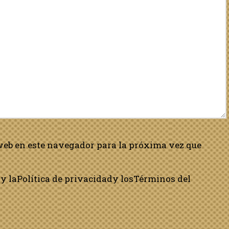
web en este navegador para la próxima vez que
y la
Política de privacidad
y los
Términos del