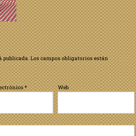
á publicada.
Los campos obligatorios están
lectrónico
*
Web