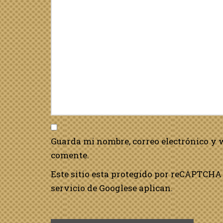
Guarda mi nombre, correo electrónico y 
comente.
Este sitio esta protegido por reCAPTCHA 
servicio de Google
se aplican.