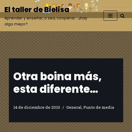
El taller de Bielisa
Saltar
Aprender y enseñar, o sea, cooperar… ¿hay
al
algo mejor?
contenido
Otra boina más,
esta diferente…
14 de diciembre de 2010
General
,
Punto de media