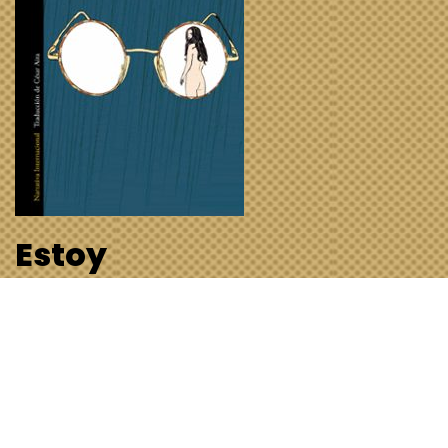
Estoy
leyendo…»Lennon» de
David Foenkinos
1 de junio de 2025
General
,
Libros
Sinopsis: «Es la mayor historia de amor del siglo XX…
Puede leerse como un antídoto a la falta de