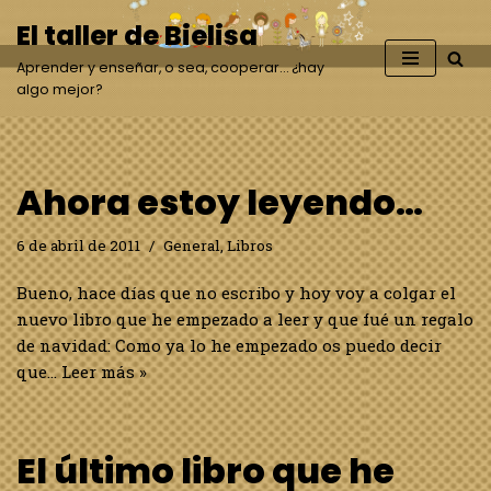
El taller de Bielisa
Saltar
Aprender y enseñar, o sea, cooperar… ¿hay
al
algo mejor?
contenido
Ahora estoy leyendo…
6 de abril de 2011
General
,
Libros
Bueno, hace días que no escribo y hoy voy a colgar el
nuevo libro que he empezado a leer y que fué un regalo
de navidad: Como ya lo he empezado os puedo decir
que…
Leer más »
El último libro que he