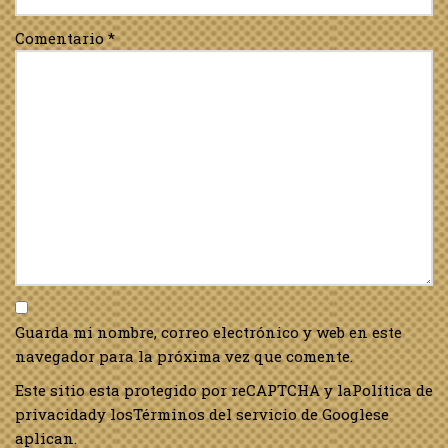
Comentario
*
Guarda mi nombre, correo electrónico y web en este
navegador para la próxima vez que comente.
Este sitio esta protegido por reCAPTCHA y la
Política de
privacidad
y los
Términos del servicio de Google
se
aplican.