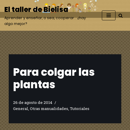
El taller de Bielisa
Saltar
Aprender y enseñar, o sea, cooperar… ¿hay
al
algo mejor?
contenido
Para colgar las
plantas
26 de agosto de 2014
General
,
Otras manualidades
,
Tutoriales