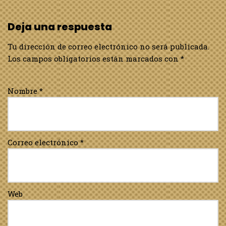
Deja una respuesta
Tu dirección de correo electrónico no será publicada.
Los campos obligatorios están marcados con
*
Nombre
*
Correo electrónico
*
Web