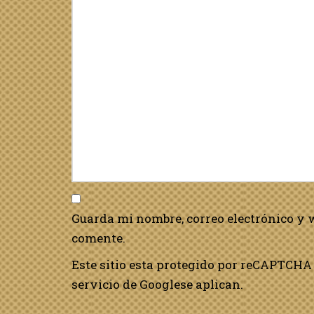
Guarda mi nombre, correo electrónico y 
comente.
Este sitio esta protegido por reCAPTCHA 
servicio de Google
se aplican.