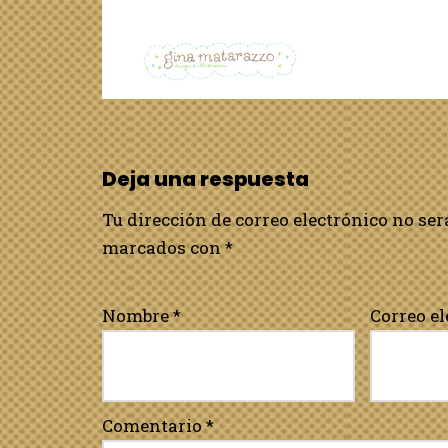
Deja una respuesta
Tu dirección de correo electrónico no ser
marcados con
*
Nombre
*
Correo e
Comentario
*