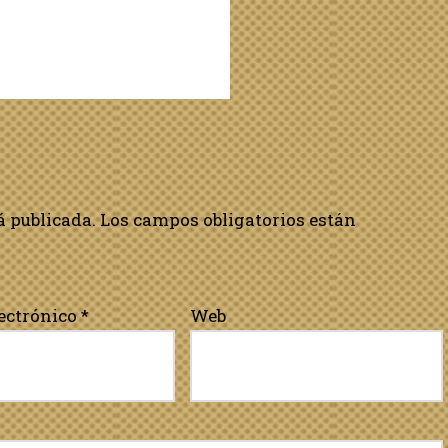
á publicada.
Los campos obligatorios están
lectrónico
*
Web