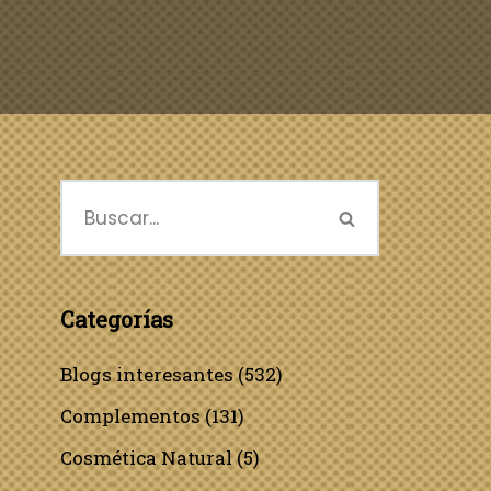
Categorías
Blogs interesantes
(532)
Complementos
(131)
Cosmética Natural
(5)