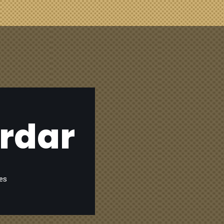
ordar
es