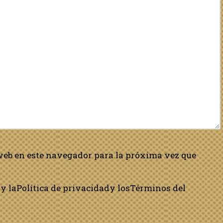
web en este navegador para la próxima vez que
y la
Política de privacidad
y los
Términos del