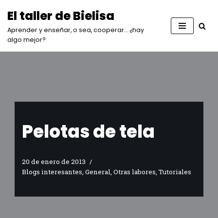
El taller de Bielisa
Saltar
Aprender y enseñar, o sea, cooperar… ¿hay
al
algo mejor?
contenido
Pelotas de tela
20 de enero de 2013
Blogs interesantes
,
General
,
Otras labores
,
Tutoriales