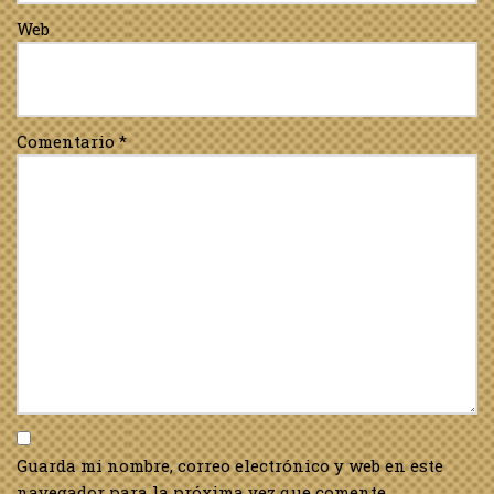
Web
Comentario
*
Guarda mi nombre, correo electrónico y web en este
navegador para la próxima vez que comente.