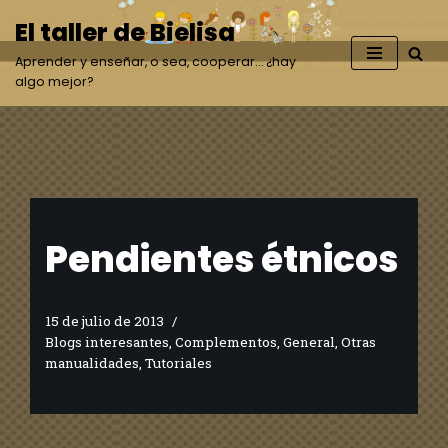
El taller de Bielisa
Saltar
Aprender y enseñar, o sea, cooperar… ¿hay
al
algo mejor?
contenido
Pendientes étnicos
15 de julio de 2013
Blogs interesantes
,
Complementos
,
General
,
Otras
manualidades
,
Tutoriales