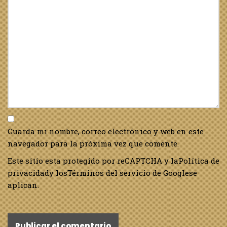
Guarda mi nombre, correo electrónico y web en este
navegador para la próxima vez que comente.
Este sitio esta protegido por reCAPTCHA y la
Política de
privacidad
y los
Términos del servicio de Google
se
aplican.