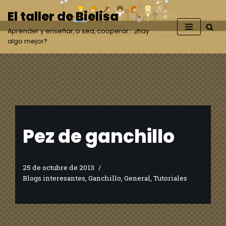
El taller de Bielisa
Saltar
Aprender y enseñar, o sea, cooperar… ¿hay
al
algo mejor?
contenido
Pez de ganchillo
25 de octubre de 2013
Blogs interesantes
,
Ganchillo
,
General
,
Tutoriales