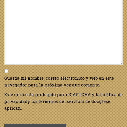
Guarda mi nombre, correo electrónico y web en este
navegador para la próxima vez que comente.
Este sitio esta protegido por reCAPTCHA y la
Política de
privacidad
y los
Términos del servicio de Google
se
aplican.