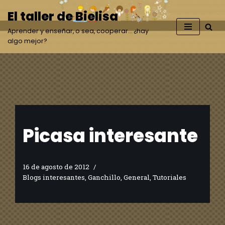
El taller de Bielisa
Saltar
Aprender y enseñar, o sea, cooperar… ¿hay
al
algo mejor?
contenido
Picasa interesante
16 de agosto de 2012
Blogs interesantes
,
Ganchillo
,
General
,
Tutoriales