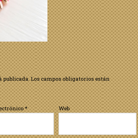
á publicada.
Los campos obligatorios están
lectrónico
*
Web