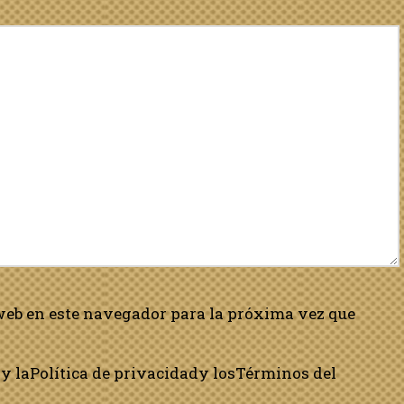
web en este navegador para la próxima vez que
y la
Política de privacidad
y los
Términos del