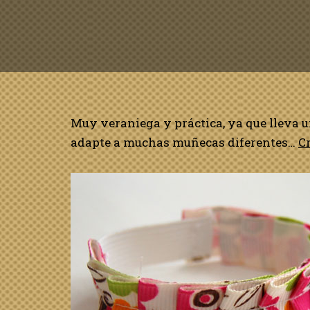
Muy veraniega y práctica, ya que lleva u
adapte a muchas muñecas diferentes…
C