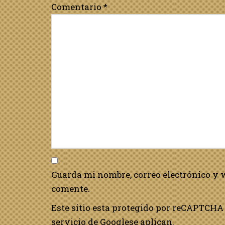
Comentario
*
Guarda mi nombre, correo electrónico y 
comente.
Este sitio esta protegido por reCAPTCHA 
servicio de Google
se aplican.