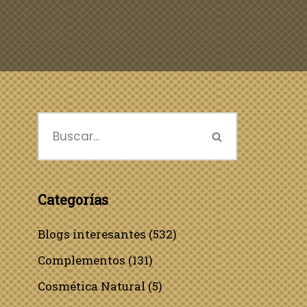
Categorías
Blogs interesantes
(532)
Complementos
(131)
Cosmética Natural
(5)