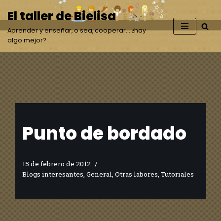
El taller de Bielisa
Saltar
Aprender y enseñar, o sea, cooperar… ¿hay
al
algo mejor?
contenido
Punto de bordado
15 de febrero de 2012
Blogs interesantes
,
General
,
Otras labores
,
Tutoriales