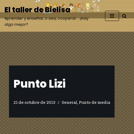
El taller de Bielisa
Saltar
Aprender y enseñar, o sea, cooperar… ¿hay
al
algo mejor?
contenido
Punto Lizi
21 de octubre de 2013
General
,
Punto de media