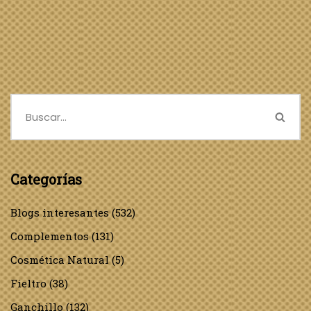
Categorías
Blogs interesantes
(532)
Complementos
(131)
Cosmética Natural
(5)
Fieltro
(38)
Ganchillo
(132)