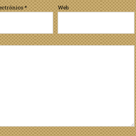
lectrónico
*
Web