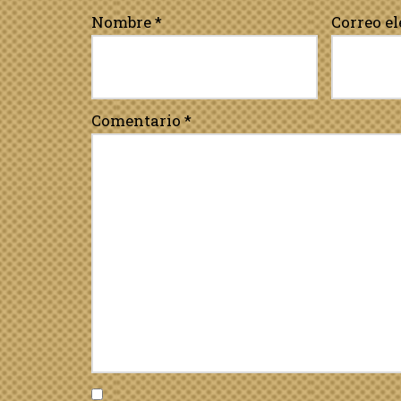
Nombre
*
Correo e
Comentario
*