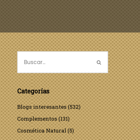
Categorías
Blogs interesantes
(532)
Complementos
(131)
Cosmética Natural
(5)