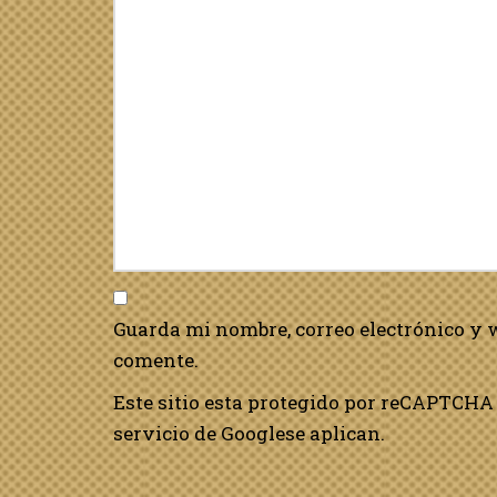
Guarda mi nombre, correo electrónico y 
comente.
Este sitio esta protegido por reCAPTCHA 
servicio de Google
se aplican.