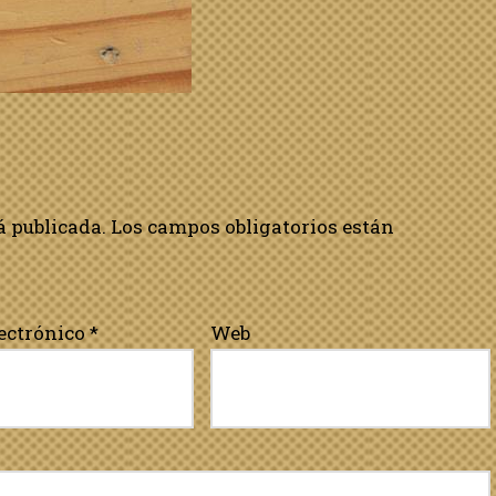
á publicada.
Los campos obligatorios están
lectrónico
*
Web