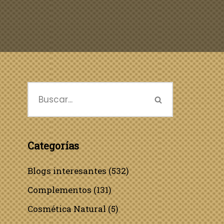
Categorías
Blogs interesantes
(532)
Complementos
(131)
Cosmética Natural
(5)