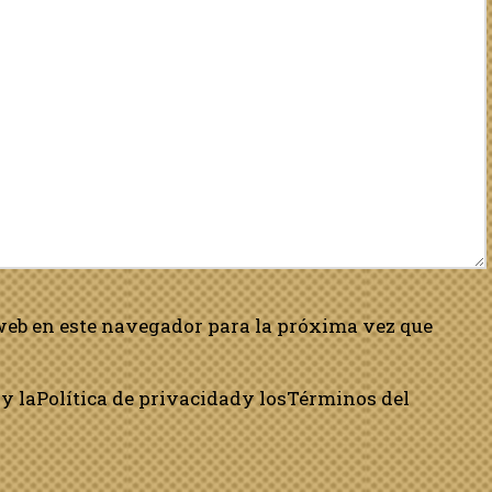
web en este navegador para la próxima vez que
y la
Política de privacidad
y los
Términos del