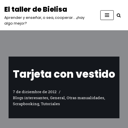
El taller de Bielisa
Saltar
Aprender y enseñar, o sea, cooperar… ¿hay
al
algo mejor?
contenido
Tarjeta con vestido
7 de diciembre de 2012
Blogs interesantes
,
General
,
Otras manualidades
,
Scrapbooking
,
Tutoriales