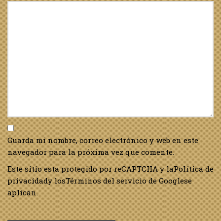
Guarda mi nombre, correo electrónico y web en este
navegador para la próxima vez que comente.
Este sitio esta protegido por reCAPTCHA y la
Política de
privacidad
y los
Términos del servicio de Google
se
aplican.