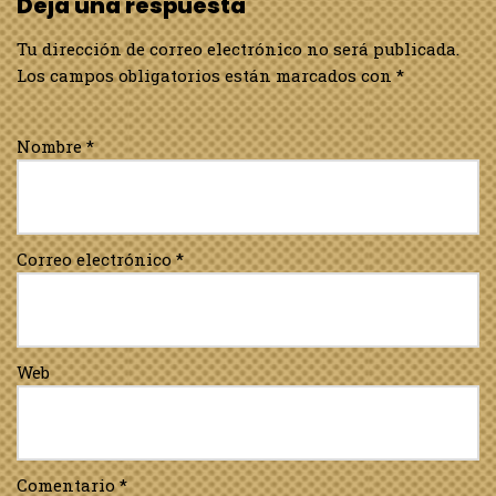
Deja una respuesta
Tu dirección de correo electrónico no será publicada.
Los campos obligatorios están marcados con
*
Nombre
*
Correo electrónico
*
Web
Comentario
*