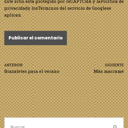
Este sitio esta protegido por reCAPTCHA y la
Política de
privacidad
y los
Términos del servicio de Google
se
aplican.
ANTERIOR
SIGUIENTE
Brazaletes para el verano
Más macramé