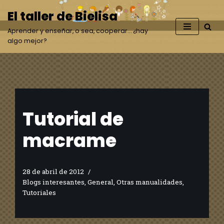
El taller de Bielisa
Saltar
Aprender y enseñar, o sea, cooperar… ¿hay
al
algo mejor?
contenido
Tutorial de
macrame
28 de abril de 2012
Blogs interesantes
,
General
,
Otras manualidades
,
Tutoriales