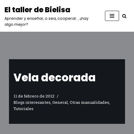
El taller de Bielisa
Saltar
Aprender y enseñar, o sea, cooperar… ¿hay
al
algo mejor?
contenido
Vela decorada
11 de febrero de 2012
Blogs interesantes
,
General
,
Otras manualidades
,
Tutoriales