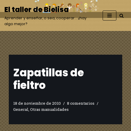
El taller de Bielisa
Saltar
Aprender y enseñar, o sea, cooperar… ¿hay
al
algo mejor?
contenido
Zapatillas de
fieltro
18 de noviembre de 2010
8 comentarios
General
,
Otras manualidades