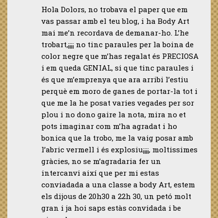
Hola Dolors, no trobava el paper que em
vas passar amb el teu blog, i ha Body Art
mai me’n recordava de demanar-ho. L’he
trobart,¡¡¡¡ no tinc paraules per la boina de
color negre que m’has regalat és PRECIOSA
i em queda GENIAL, si que tinc paraules i
és que m’emprenya que ara arribi l’estiu
perquè em moro de ganes de portar-la tot i
que me la he posat varies vegades per sor
plou i no dono gaire la nota, mira no et
pots imaginar com m’ha agradat i ho
bonica que la trobo, me la vaig posar amb
l’abric vermell i és explosiu¡¡¡¡, moltissimes
gràcies, no se m’agradaria fer un
intercanvi així que per mi estas
conviadada a una classe a body Art, estem
els dijous de 20h30 a 22h 30, un petó molt
gran i ja hoi saps estàs convidada i be