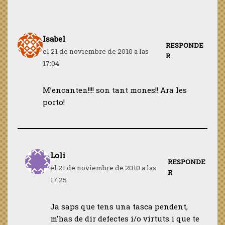
Isabel
RESPONDE
el 21 de noviembre de 2010 a las
R
17:04
M’encanten!!!! son tant mones!! Ara les
porto!
Loli
RESPONDE
el 21 de noviembre de 2010 a las
R
17:25
Ja saps que tens una tasca pendent,
m’has de dir defectes i/o virtuts i que te