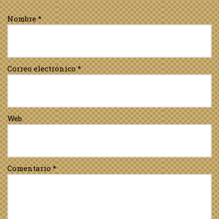
Nombre
*
Correo electrónico
*
Web
Comentario
*