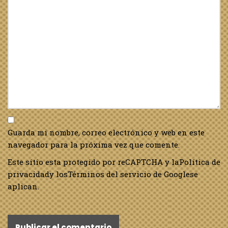
Guarda mi nombre, correo electrónico y web en este
navegador para la próxima vez que comente.
Este sitio esta protegido por reCAPTCHA y la
Política de
privacidad
y los
Términos del servicio de Google
se
aplican.