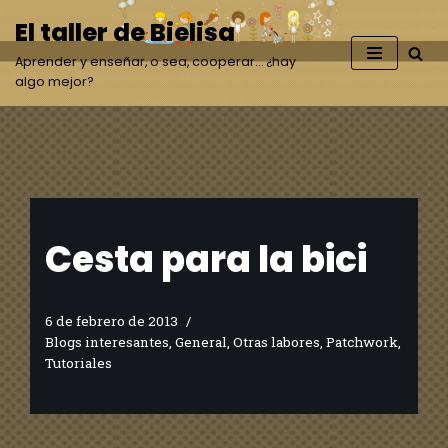
El taller de Bielisa
Saltar
Aprender y enseñar, o sea, cooperar… ¿hay
al
algo mejor?
contenido
Cesta para la bici
6 de febrero de 2013
Blogs interesantes
,
General
,
Otras labores
,
Patchwork
,
Tutoriales