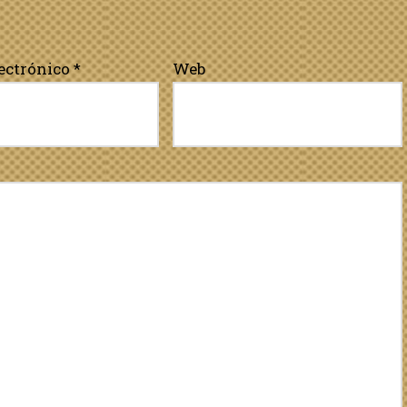
lectrónico
*
Web