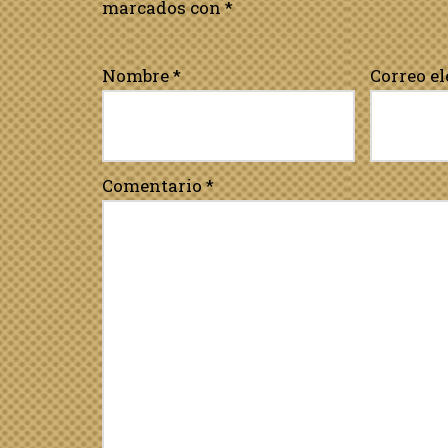
marcados con
*
Nombre
*
Correo e
Comentario
*