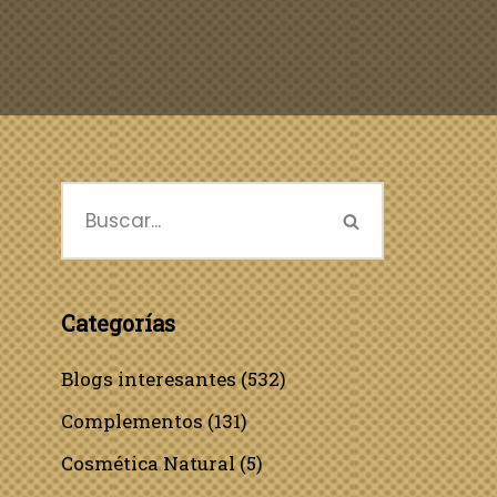
Categorías
Blogs interesantes
(532)
Complementos
(131)
Cosmética Natural
(5)