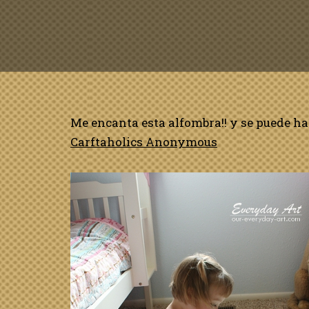
Me encanta esta alfombra!! y se puede h
Carftaholics Anonymous