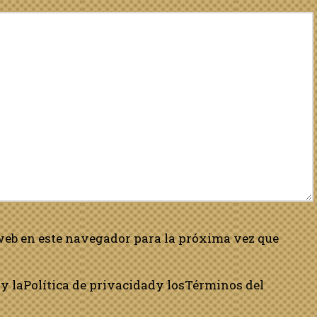
web en este navegador para la próxima vez que
y la
Política de privacidad
y los
Términos del