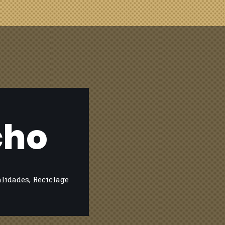
cho
lidades
,
Reciclage