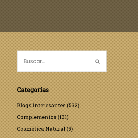
Categorías
Blogs interesantes
(532)
Complementos
(131)
Cosmética Natural
(5)