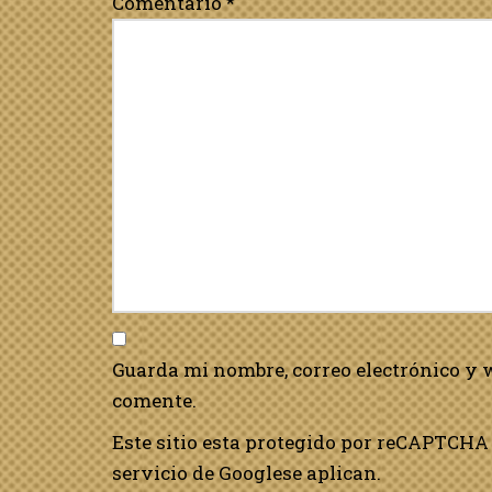
Comentario
*
Guarda mi nombre, correo electrónico y 
comente.
Este sitio esta protegido por reCAPTCHA 
servicio de Google
se aplican.