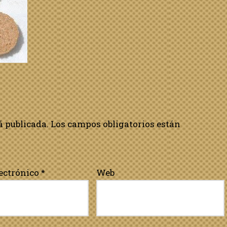
á publicada.
Los campos obligatorios están
lectrónico
*
Web