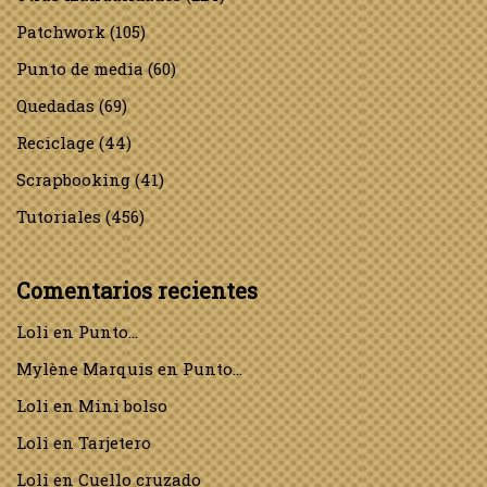
Patchwork
(105)
Punto de media
(60)
Quedadas
(69)
Reciclage
(44)
Scrapbooking
(41)
Tutoriales
(456)
Comentarios recientes
Loli
en
Punto…
Mylène Marquis
en
Punto…
Loli
en
Mini bolso
Loli
en
Tarjetero
Loli
en
Cuello cruzado