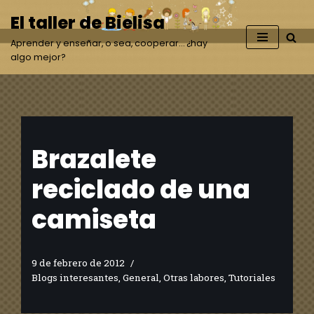
El taller de Bielisa
Saltar
Aprender y enseñar, o sea, cooperar… ¿hay
al
algo mejor?
contenido
Brazalete
reciclado de una
camiseta
9 de febrero de 2012
Blogs interesantes
,
General
,
Otras labores
,
Tutoriales