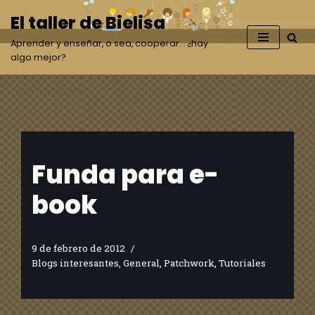
El taller de Bielisa
Saltar
Aprender y enseñar, o sea, cooperar… ¿hay
al
algo mejor?
contenido
Funda para e-
book
9 de febrero de 2012
Blogs interesantes
,
General
,
Patchwork
,
Tutoriales