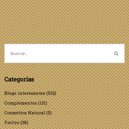
Categorías
Blogs interesantes
(532)
Complementos
(131)
Cosmética Natural
(5)
Fieltro
(38)