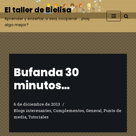
El taller de Bielisa
Saltar
Aprender y enseñar, o sea, cooperar… ¿hay
al
algo mejor?
contenido
Bufanda 30
minutos…
6 de diciembre de 2013
Blogs interesantes
,
Complementos
,
General
,
Punto de
media
,
Tutoriales