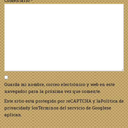
Comentario
*
Guarda mi nombre, correo electrónico y web en este
navegador para la próxima vez que comente.
Este sitio esta protegido por reCAPTCHA y la
Política de
privacidad
y los
Términos del servicio de Google
se
aplican.