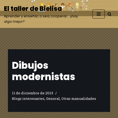
El taller de Bielisa
Saltar
Aprender y enseñar, o sea, cooperar… ¿hay
al
algo mejor?
contenido
Dibujos
modernistas
11 de diciembre de 2013
Blogs interesantes
,
General
,
Otras manualidades