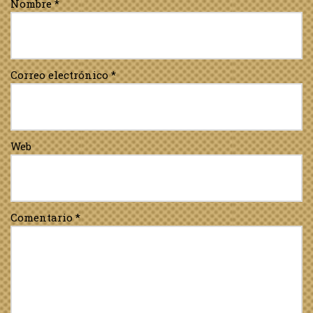
Nombre
*
Correo electrónico
*
Web
Comentario
*