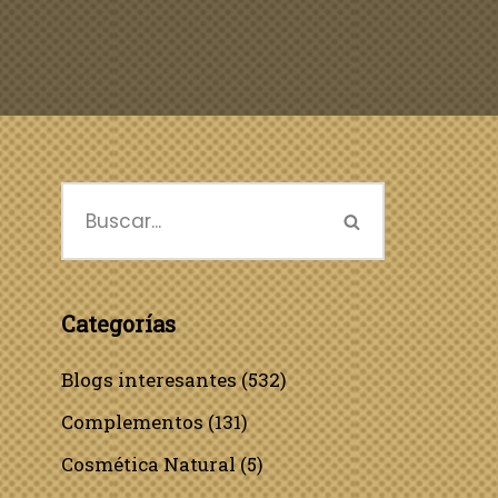
Categorías
Blogs interesantes
(532)
Complementos
(131)
Cosmética Natural
(5)