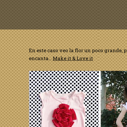
En este caso veo la flor un poco grande, 
encanta…
Make it & Love it