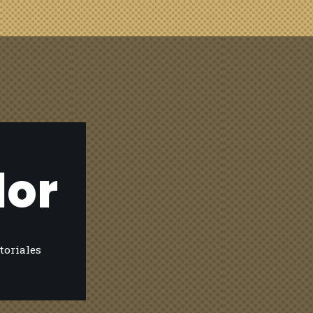
lor
toriales